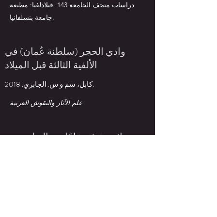
دراسات متحف الجامعة 143. فيلادلفيا: مطبعة
جامعة بنسلفانيا.
وادي الحجر (سلطنة عُمان) في
الألفية الثالثة قبل الميلاد
كابل، سم و س. الجابري. 2018.
علم الآثار والنقوش العربية
اثني عشر عامًا من التعاون بين
مشروع بات الأثري ووزارة التراث
والثقافة (سلطنة عُمان)
2019
كابل، س.، ج. سويريدا، وس. البكري.
نشرة
مجموعة اهتمامات التراث
. الجمعية الأمريكية